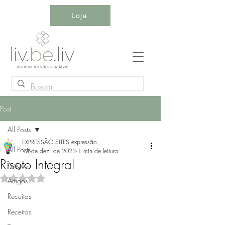
Loja
Post
All Posts
EXPRESSÃO SITES expressão
All Posts
13 de dez. de 2023
1 min de leitura
Risoto Integral
Artigos
Avaliado com NaN de 5 estrelas.
Artigos
Receitas
Receitas