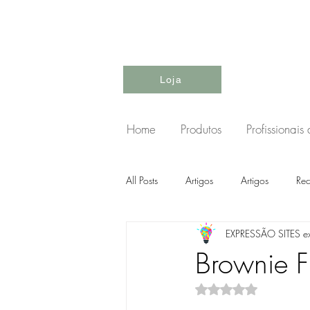
Loja
Home
Produtos
Profissionais
All Posts
Artigos
Artigos
Rec
EXPRESSÃO SITES e
Brownie Fi
Avaliado com NaN d