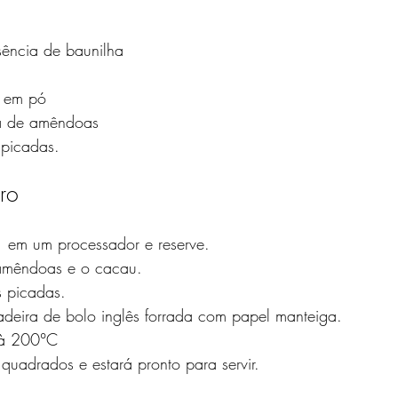
sência de baunilha
 em pó
ha de amêndoas
 picadas.
ro
1 em um processador e reserve.
 amêndoas e o cacau. 
s picadas. 
eira de bolo inglês forrada com papel manteiga. 
 à 200°C 
s quadrados e estará pronto para servir.