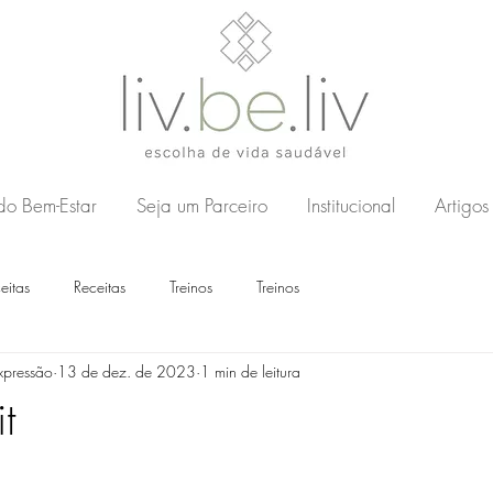
 do Bem-Estar
Seja um Parceiro
Institucional
Artigos
eitas
Receitas
Treinos
Treinos
xpressão
13 de dez. de 2023
1 min de leitura
t
e 5 estrelas.