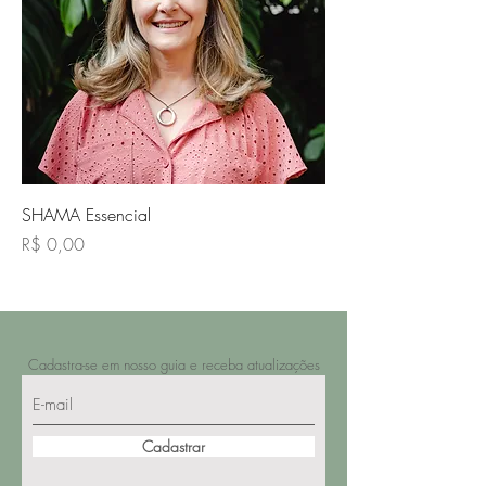
SHAMA Essencial
Preço
R$ 0,00
Cadastra-se em nosso guia e receba atualizações
Cadastrar