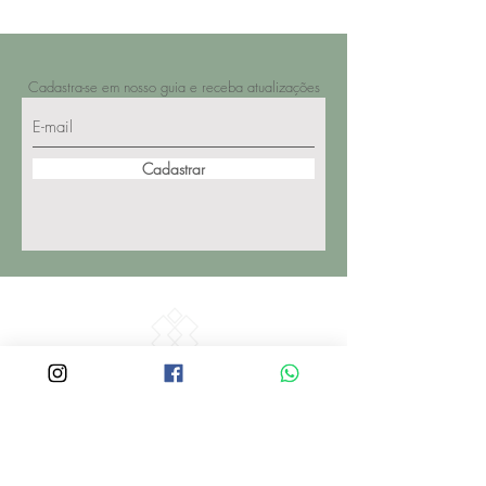
UNISA)- SP - Sócia da SBD
Dermatologia adulto e infantil, atuando 
nas áreas clínica, cirúrgica e estética
Cadastra-se em nosso guia e receba atualizações
Cadastrar
Institucional
Sobre
A Tríade