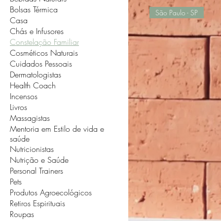
Bolsas Térmica
São Paulo - SP
Casa
Chás e Infusores
Constelação Familiar
Cosméticos Naturais
Cuidados Pessoais
Dermatologistas
Health Coach
Incensos
Livros
Massagistas
Mentoria em Estilo de vida e
saúde
Nutricionistas
Nutrição e Saúde
Personal Trainers
Pets
Produtos Agroecológicos
Retiros Espirituais
Roupas