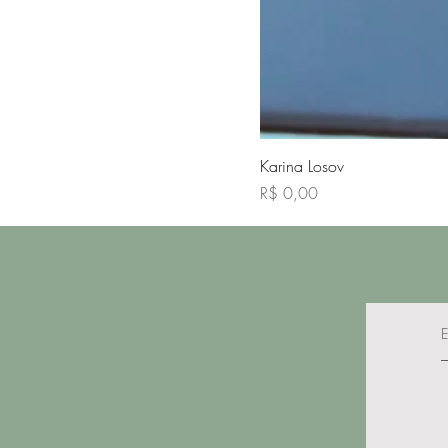
Karina Losov
Preço
R$ 0,00