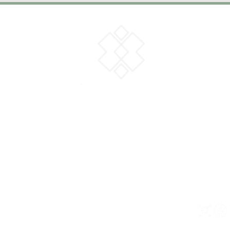
Institucional
Sobre
A Tríade
Política de Privacidade
contatoritaruiz@gmail.com
(11) 99885-80
Rua Nagel, 12 apto 214 A - São Paulo/SP