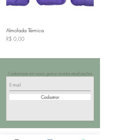
Almofada Térmica
Preço
R$ 0,00
Cadastra-se em nosso guia e receba atualizações
Cadastrar